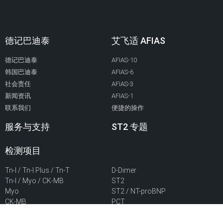
德记巴迪泰
艾飞适 AFIAS
德记巴迪泰
AFIAS-10
韩国巴迪泰
AFIAS-6
社会责任
AFIAS-3
新闻资讯
AFIAS-1
联系我们
便捷的操作
服务与支持
ST2 专题
检测项目
Tn-I
/ Tn-I Plus / Tn-T
D-Dimer
Tn-I / Myo / CK-MB
ST2
Myo
ST2 / NT-proBNP
CK-MB
PCT
NT-proBNP
PCT Plus
BNP