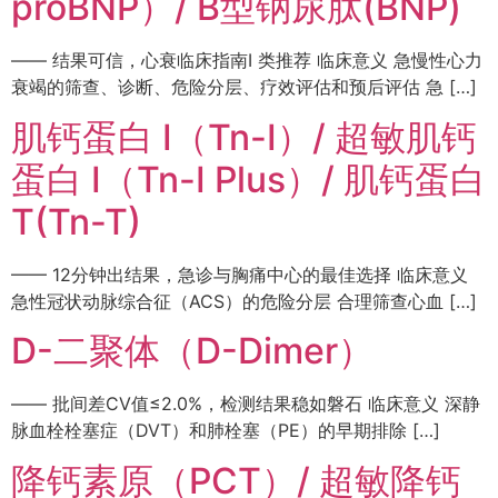
proBNP）/ B型钠尿肽(BNP)
—— 结果可信，心衰临床指南I 类推荐 临床意义 急慢性心力
衰竭的筛查、诊断、危险分层、疗效评估和预后评估 急 […]
肌钙蛋白 I（Tn-I）/ 超敏肌钙
蛋白 I（Tn-I Plus）/ 肌钙蛋白
T(Tn-T)
—— 12分钟出结果，急诊与胸痛中心的最佳选择 临床意义
急性冠状动脉综合征（ACS）的危险分层 合理筛查心血 […]
D-二聚体（D-Dimer）
—— 批间差CV值≤2.0%，检测结果稳如磐石 临床意义 深静
脉血栓栓塞症（DVT）和肺栓塞（PE）的早期排除 […]
降钙素原（PCT）/ 超敏降钙