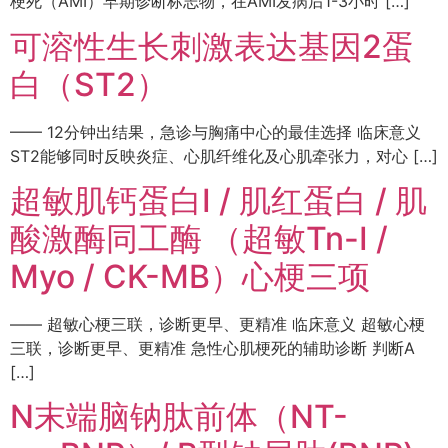
梗死（AMI）早期诊断标志物，在AMI发病后1-3小时 […]
可溶性生长刺激表达基因2蛋
白（ST2）
—— 12分钟出结果，急诊与胸痛中心的最佳选择 临床意义
ST2能够同时反映炎症、心肌纤维化及心肌牵张力，对心 […]
超敏肌钙蛋白I / 肌红蛋白 / 肌
酸激酶同工酶 （超敏Tn-I /
Myo / CK-MB）心梗三项
—— 超敏心梗三联，诊断更早、更精准 临床意义 超敏心梗
三联，诊断更早、更精准 急性心肌梗死的辅助诊断 判断A
[…]
N末端脑钠肽前体（NT-