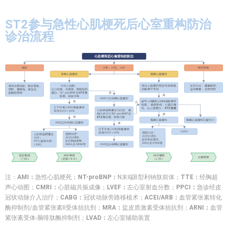
ST2参与急性心肌梗死后心室重构防治
诊治流程
注：
AMI：
急性心肌梗死；
NT-proBNP：
N末端B型利钠肽前体；
TTE：
经胸超
声心动图；
CMRI：
心脏磁共振成像；
LVEF：
左心室射血分数；
PPCI：
急诊经皮
冠状动脉介入治疗；
CABG：
冠状动脉旁路移植术；
ACEI/ARB：
血管紧张素转化
酶抑制剂/血管紧张素Ⅱ受体拮抗剂；
MRA：
盐皮质激素受体拮抗剂；
ARNI：
血管
紧张素受体-脑啡肽酶抑制剂；
LVAD：
左心室辅助装置