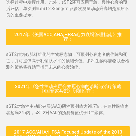
选择过程中发挥作用。此外，sST2还可应用于急、慢性心衰的预
后评估，单次测量sST2>35ng/ml及多次测量动态升高均是预后不
良的重要提示。
2017年《美国ACC,AHA,HFSA心力衰竭管理指南》推
荐：​
sST2作为心肌纤维化的生物标志物，可预测心衰患者的住院和死
亡，并可提供高于利钠肽水平的预测价值。多种生物标志物联合检
测的策略将有助于指导未来的心衰治疗。
2021年《急性主动夹层合并冠心病的诊断与治疗策略
中国专家共识》明确推荐：​
sST2对急性主动脉夹层(AAD)阴性预测值为99.7%，在急性胸痛患
者起病24h内，sST2对AAD的预测价值优于D二聚体。
2017 ACC/AHA/HFSA Focused Update of the 2013